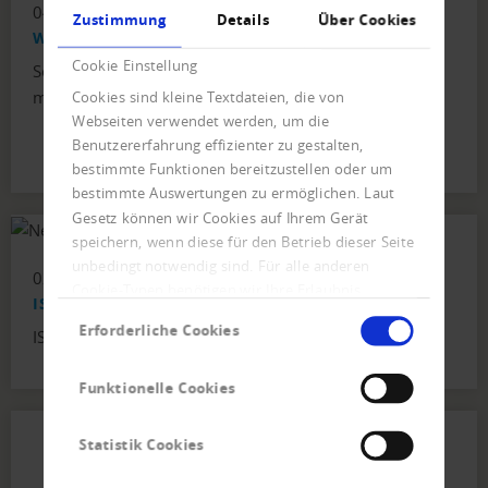
04. April 2025
Zustimmung
Details
Über Cookies
Welcome to the Magazine Creditreform!
Cookie Einstellung
Search through the comprehensive risk management
magazine
Cookies sind kleine Textdateien, die von
Webseiten verwendet werden, um die
Benutzererfahrung effizienter zu gestalten,
bestimmte Funktionen bereitzustellen oder um
bestimmte Auswertungen zu ermöglichen. Laut
Gesetz können wir Cookies auf Ihrem Gerät
speichern, wenn diese für den Betrieb dieser Seite
unbedingt notwendig sind. Für alle anderen
02. September 2022
Cookie-Typen benötigen wir Ihre Erlaubnis.
ISO 27001
Einwilligungsauswahl
Erforderliche Cookies
ISO/IEC 27001:2013 Compliance Certificate
Funktionelle Cookies
Statistik Cookies