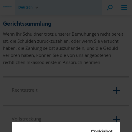
Deutsch
Gerichtssammlung
Wenn Ihr Schuldner trotz unserer Bemühungen nicht bereit
ist, die Schulden zurückzuzahlen, oder wenn Sie versucht
haben, die Zahlung selbst auszuhandeln, und die Geduld
verloren haben, können Sie die von uns angebotenen
rechtlichen Inkassodienste in Anspruch nehmen.
Rechtsstreit
Vollstreckung