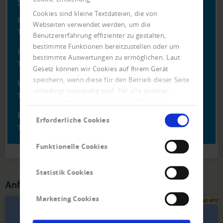
Service-Telefon
Cookies sind kleine Textdateien, die von
Creditreform Bulgarien
Webseiten verwendet werden, um die
Tel
+359 2 - 929 - 3993
Benutzererfahrung effizienter zu gestalten,
bestimmte Funktionen bereitzustellen oder um
Inkasso Abteilung
bestimmte Auswertungen zu ermöglichen. Laut
Tel
+359 2 - 464 - 5525
Gesetz können wir Cookies auf Ihrem Gerät
speichern, wenn diese für den Betrieb dieser Seite
Wirtschaftsauskunft Abteilung
unbedingt notwendig sind. Für alle anderen
Tel
+359 894 - 100 - 300
Cookie-Typen benötigen wir Ihre Erlaubnis.
Einwilligungsauswahl
Datenschutz
Erforderliche Cookies
Tel
+359 2 - 419 - 2370
Funktionelle Cookies
Statistik Cookies
Anfahrt: So finden Sie Ihren Weg zu uns
Marketing Cookies