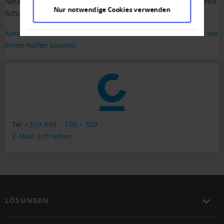
Neukaledonien und Südafrika – wir können Ihnen helfen, Ihre
Nur notwendige Cookies verwenden
Schulden einzutreiben.
Kontaktieren Sie uns und beschreiben Sie Ihren Fall, damit wir
Ihnen helfen können.
Tel
+359 894 - 100 - 300
E-Mail schreiben
LÖSUNGEN